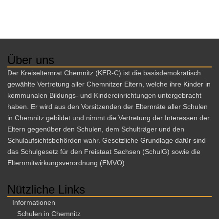
g
n
A
g
n
e
s
i
n
Über uns
c
S
Der Kreiselternrat Chemnitz (KER-C) ist die basisdemokratisch
h
u
gewählte Vertretung aller Chemnitzer Eltern, welche ihre Kinder in
t
kommunalen Bildungs- und Kindereinrichtungen untergebracht
c
e
haben. Er wird aus den Vorsitzenden der Elternräte aller Schulen
h
n
in Chemnitz gebildet und nimmt die Vertretung der Interessen der
e
-
Eltern gegenüber den Schulen, dem Schulträger und den
N
u
Schulaufsichtsbehörden wahr. Gesetzliche Grundlage dafür sind
a
das Schulgesetz für den Freistaat Sachsen (SchulG) sowie die
n
Elternmitwirkungsverordnung (EMVO).
v
d
i
A
Nützliche Links
g
n
a
Informationen
s
Schulen in Chemnitz
t