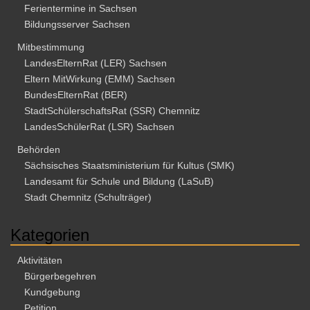
Ferientermine in Sachsen
i
i
Bildungsserver Sachsen
o
c
Mitbestimmung
n
h
LandesElternRat (LER) Sachsen
t
Eltern MitWirkung (EMM) Sachsen
BundesElternRat (BER)
e
StadtSchülerschaftsRat (SSR) Chemnitz
n
LandesSchülerRat (LSR) Sachsen
,
Behörden
N
Sächsisches Staatsministerium für Kultus (SMK)
a
Landesamt für Schule und Bildung (LaSuB)
Stadt Chemnitz (Schulträger)
v
i
Kategorien
g
Aktivitäten
a
Bürgerbegehren
t
Kundgebung
i
Petition