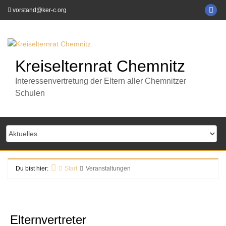
Zum
KE
vorstand@ker-c.org
Inhalt
C
springen
auf
Fa
Kreiselternrat Chemnitz
Interessenvertretung der Eltern aller Chemnitzer
Schulen
Du bist hier:
Start
Veranstaltungen
Elternvertreter