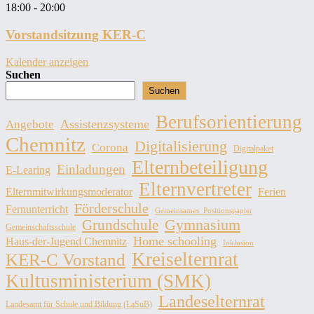
18:00
-
20:00
Vorstandsitzung KER-C
Kalender anzeigen
Suchen
Suchen
Berufsorientierung
Assistenzsysteme
Angebote
Chemnitz
Digitalisierung
Corona
Digitalpaket
Elternbeteiligung
Einladungen
E-Learing
Elternvertreter
Elternmitwirkungsmoderator
Ferien
Förderschule
Fernunterricht
Gemeinsames_Positionspapier
Grundschule
Gymnasium
Gemeinschaftsschule
Home schooling
Haus-der-Jugend Chemnitz
Inklusion
Kreiselternrat
KER-C Vorstand
Kultusministerium (SMK)
Landeselternrat
Landesamt für Schule und Bildung (LaSuB)