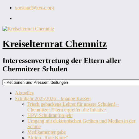
Zum
vorstand@ker-c.org
Inhalt
KER-
springen
C
auf
Facebook
Kreiselternrat Chemnitz
Interessenvertretung der Eltern aller
Chemnitzer Schulen
Aktuelles
Schuljahr 2025/2026 – knappe Kassen
Frisch gebackene Lehrer für unsere Schulen! –
Chemnitzer Eltern ergreifen die Initative.
HPV-Schulimpfprojekt
Umgang mit elektronischen Geräten und Medien in der
Schule
Medikamentengabe
Aktion „Rote Karte“