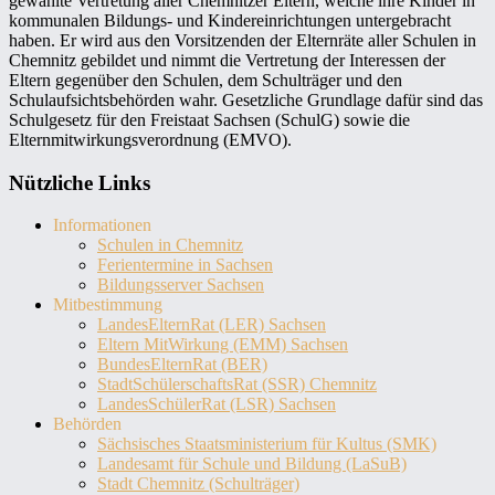
gewählte Vertretung aller Chemnitzer Eltern, welche ihre Kinder in
kommunalen Bildungs- und Kindereinrichtungen untergebracht
haben. Er wird aus den Vorsitzenden der Elternräte aller Schulen in
Chemnitz gebildet und nimmt die Vertretung der Interessen der
Eltern gegenüber den Schulen, dem Schulträger und den
Schulaufsichtsbehörden wahr. Gesetzliche Grundlage dafür sind das
Schulgesetz für den Freistaat Sachsen (SchulG) sowie die
Elternmitwirkungsverordnung (EMVO).
Nützliche Links
Informationen
Schulen in Chemnitz
Ferientermine in Sachsen
Bildungsserver Sachsen
Mitbestimmung
LandesElternRat (LER) Sachsen
Eltern MitWirkung (EMM) Sachsen
BundesElternRat (BER)
StadtSchülerschaftsRat (SSR) Chemnitz
LandesSchülerRat (LSR) Sachsen
Behörden
Sächsisches Staatsministerium für Kultus (SMK)
Landesamt für Schule und Bildung (LaSuB)
Stadt Chemnitz (Schulträger)