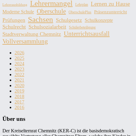
Lehrermangel
Lernen zu Hause
Lehrplan
Lehrerausbildung
Oberschule
Moderne Schule
Präsenzunterricht
OberschulePlus
Sachsen
Prüfungen
Schulgesetz
Schulkonzepte
Schulrecht
Schulsozialarbeit
Schülerbeteiligung
Unterrichtsausfall
Stadtverwaltung Chemnitz
Vollversammlung
2026
2025
2024
2023
2022
2021
2020
2019
2018
2017
2016
Über uns
Der Kreiselternrat Chemnitz (KER-C) ist die basisdemokratisch