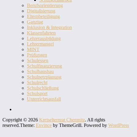
Berufsorientierung
Digitalisierung
Elternbeteiligung
Ganztag
Inklusion & Integration
Klassenfahrten
Lehrerausbildung
Lehrermangel
MINT
Prüfungen
Schulessen
Schulfinanzierung
Schulhausbau
Schulnetzplanung
Schulrecht
Schulschließung
Schulsport
Unterrichtsausfall
KER-
C
Copyright © 2026
Kreiselternrat Chemnitz
. All rights
auf
reserved.Theme:
Envince
by ThemeGrill. Powered by
WordPress
Facebook