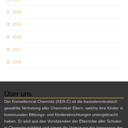
2020
2019
2018
2017
2016
Über uns
Der Kreiselternrat Chemnitz (KER-C) ist die basisdemokratisch
gewählte Vertretung aller Chemnitzer Eltern, welche ihre Kinder in
kommunalen Bildungs- und Kindereinrichtungen untergebracht
haben. Er wird aus den Vorsitzenden der Elternräte aller Schulen
in Chemnitz gebildet und nimmt die Vertretung der Interessen der