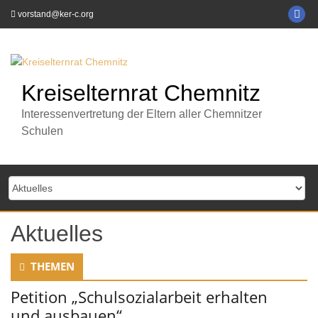
Zum
KE
vorstand@ker-c.org
Inhalt
C
springen
auf
Fa
Kreiselternrat Chemnitz
Interessenvertretung der Eltern aller Chemnitzer
Schulen
Aktuelles
THEMEN
Petition „Schulsozialarbeit erhalten
und ausbauen“