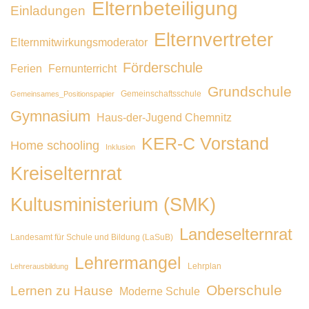
Elternbeteiligung
Einladungen
Elternvertreter
Elternmitwirkungsmoderator
Förderschule
Ferien
Fernunterricht
Grundschule
Gemeinschaftsschule
Gemeinsames_Positionspapier
Gymnasium
Haus-der-Jugend Chemnitz
KER-C Vorstand
Home schooling
Inklusion
Kreiselternrat
Kultusministerium (SMK)
Landeselternrat
Landesamt für Schule und Bildung (LaSuB)
Lehrermangel
Lehrplan
Lehrerausbildung
Oberschule
Lernen zu Hause
Moderne Schule