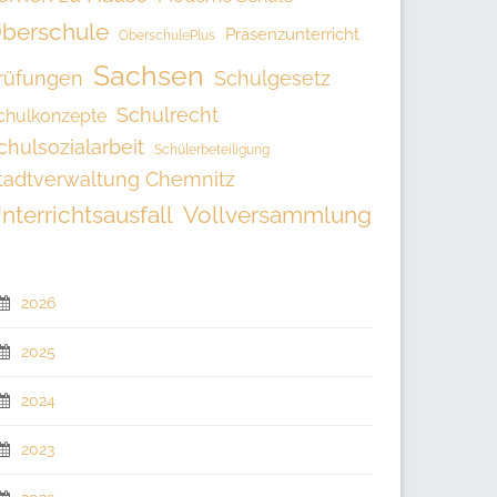
berschule
Präsenzunterricht
OberschulePlus
Sachsen
rüfungen
Schulgesetz
Schulrecht
chulkonzepte
chulsozialarbeit
Schülerbeteiligung
tadtverwaltung Chemnitz
nterrichtsausfall
Vollversammlung
2026
2025
2024
2023