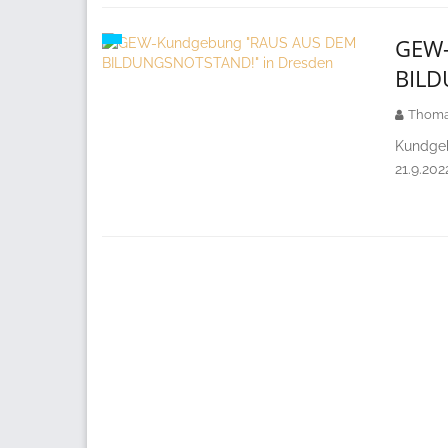
GEW-
BILD
Thoma
Kundgeb
21.9.20