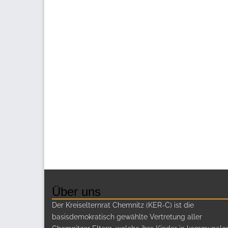
Über uns
Der Kreiselternrat Chemnitz (KER-C) ist die
basisdemokratisch gewählte Vertretung aller