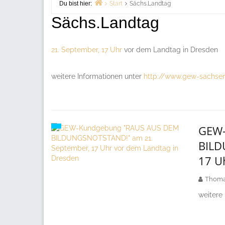
Du bist hier:
Start
Sächs.Landtag
Sächs.Landtag
21. September, 17 Uhr
vor dem Landtag in Dresden
weitere Informationen unter
http://www.gew-sachse
GEW-
BILD
17 U
Thoma
weitere