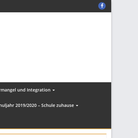
KER-
C
auf
Facebook
ermangel und Integration
huljahr 2019/2020 – Schule zuhause