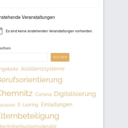
ntergeordnet
nstehende Veranstaltungen
eitenleiste
Es sind keine anstehenden Veranstaltungen vorhanden.
uchen
SUCHEN
Assistenzsysteme
ngebote
erufsorientierung
Chemnitz
Digitalisierung
Corona
Einladungen
E-Learing
gitalpaket
lternbeteiligung
lternmitwirkungsmoderator