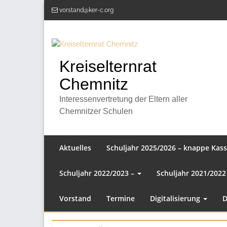
Zum
vorstand@ker-c.org
Inhalt
springen
Kreiselternrat
Chemnitz
Interessenvertretung der Eltern aller
Chemnitzer Schulen
Aktuelles
Schuljahr 2025/2026 – knappe Kas
Schuljahr 2022/2023 –
Schuljahr 2021/2022
Vorstand
Termine
Digitalisierung
D