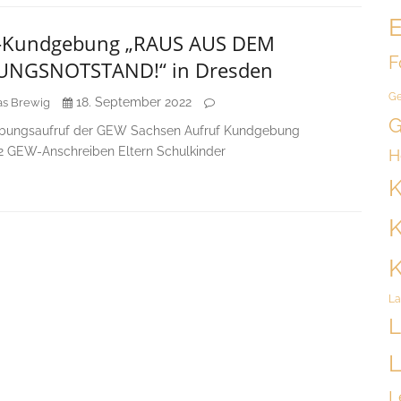
E
Kundgebung „RAUS AUS DEM
F
UNGSNOTSTAND!“ in Dresden
Ge
18. September 2022
s Brewig
G
ungsaufruf der GEW Sachsen Aufruf Kundgebung
22 GEW-Anschreiben Eltern Schulkinder
H
K
K
K
La
L
L
L