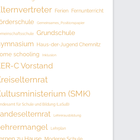
lternvertreter
Ferien
Fernunterricht
örderschule
Gemeinsames_Positionspapier
Grundschule
meinschaftsschule
ymnasium
Haus-der-Jugend Chemnitz
ome schooling
Inklusion
ER-C Vorstand
reiselternrat
ultusministerium (SMK)
ndesamt für Schule und Bildung (LaSuB)
andeselternrat
Lehrerausbildung
ehrermangel
Lehrplan
ernen zu Hause
Moderne Schule