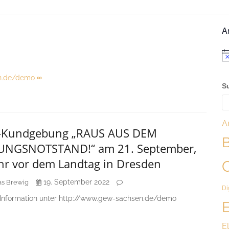
U
A
S
H
i
n
n.de/demo
∞
w
S
e
i
s
A
Kundgebung „RAUS AUS DEM
B
UNGSNOTSTAND!“ am 21. September,
hr vor dem Landtag in Dresden
19. September 2022
s Brewig
Di
 Information unter http://www.gew-sachsen.de/demo
E
E