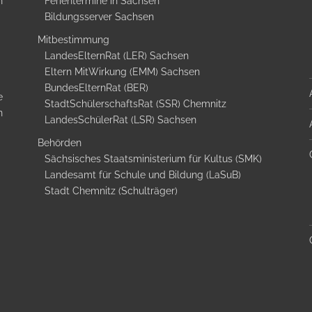
n
Ferientermine in Sachsen
Bildungsserver Sachsen
Mitbestimmung
LandesElternRat (LER) Sachsen
Eltern MitWirkung (EMM) Sachsen
BundesElternRat (BER)
e
StadtSchülerschaftsRat (SSR) Chemnitz
n
LandesSchülerRat (LSR) Sachsen
Behörden
Sächsisches Staatsministerium für Kultus (SMK)
Landesamt für Schule und Bildung (LaSuB)
Stadt Chemnitz (Schulträger)