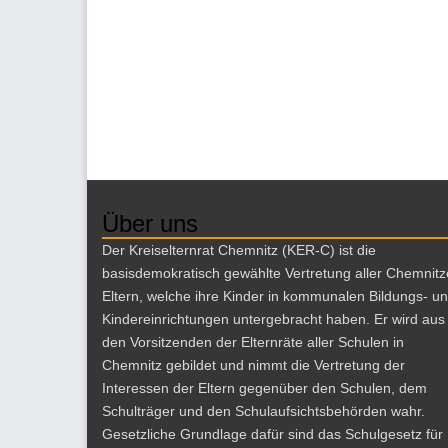
Über uns
Der Kreiselternrat Chemnitz (KER-C) ist die
basisdemokratisch gewählte Vertretung aller Chemnitz
Eltern, welche ihre Kinder in kommunalen Bildungs- u
Kindereinrichtungen untergebracht haben. Er wird aus
den Vorsitzenden der Elternräte aller Schulen in
Chemnitz gebildet und nimmt die Vertretung der
Interessen der Eltern gegenüber den Schulen, dem
Schulträger und den Schulaufsichtsbehörden wahr.
Gesetzliche Grundlage dafür sind das Schulgesetz für