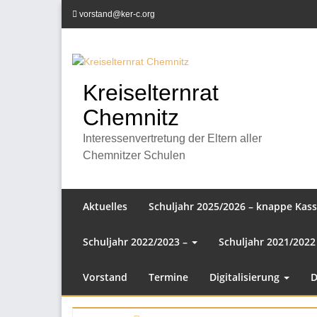
Zum
vorstand@ker-c.org
Inhalt
springen
Kreiselternrat
Chemnitz
Interessenvertretung der Eltern aller
Chemnitzer Schulen
Aktuelles
Schuljahr 2025/2026 – knappe Kas
Schuljahr 2022/2023 –
Schuljahr 2021/2022
Vorstand
Termine
Digitalisierung
D