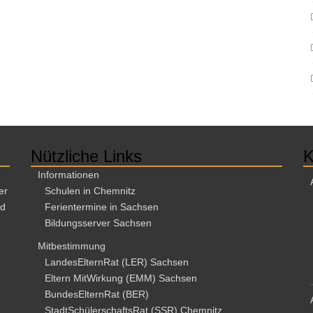
Nützliche Links
K
Informationen
er
Schulen in Chemnitz
nd
Ferientermine in Sachsen
Bildungsserver Sachsen
Mitbestimmung
LandesElternRat (LER) Sachsen
Eltern MitWirkung (EMM) Sachsen
BundesElternRat (BER)
StadtSchülerschaftsRat (SSR) Chemnitz