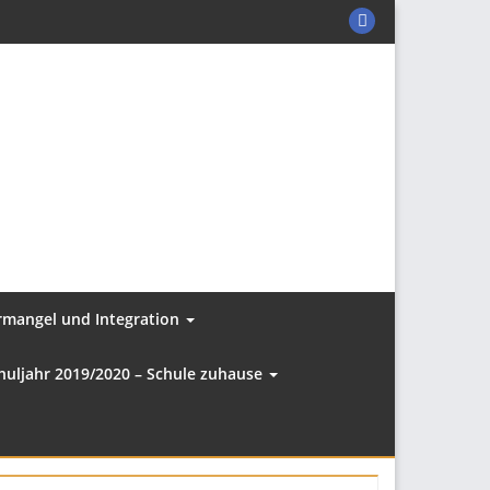
KER-
C
auf
Facebook
ermangel und Integration
huljahr 2019/2020 – Schule zuhause