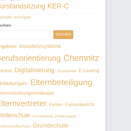
orstandsitzung KER-C
lender anzeigen
uchen
SUCHEN
Assistenzsysteme
ngebote
Chemnitz
erufsorientierung
Digitalisierung
orona
E-Learing
Digitalpaket
Elternbeteiligung
inladungen
lternmitwirkungsmoderator
lternvertreter
Ferien
Fernunterricht
örderschule
Gemeinsames_Positionspapier
Grundschule
meinschaftsschule