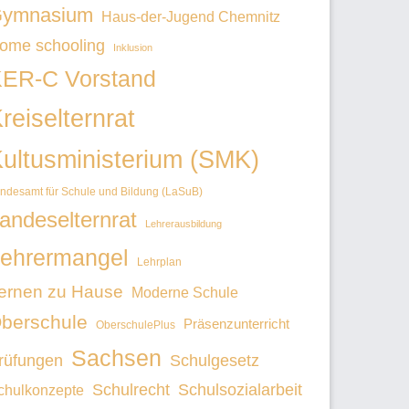
ymnasium
Haus-der-Jugend Chemnitz
ome schooling
Inklusion
ER-C Vorstand
reiselternrat
ultusministerium (SMK)
ndesamt für Schule und Bildung (LaSuB)
andeselternrat
Lehrerausbildung
ehrermangel
Lehrplan
ernen zu Hause
Moderne Schule
berschule
Präsenzunterricht
OberschulePlus
Sachsen
rüfungen
Schulgesetz
Schulrecht
Schulsozialarbeit
chulkonzepte