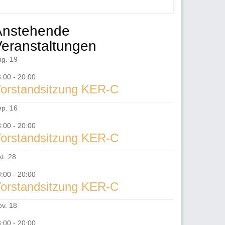
ntergeordnet
Anstehende
eitenleiste
eranstaltungen
ug.
19
8:00
-
20:00
orstandsitzung KER-C
ep.
16
8:00
-
20:00
orstandsitzung KER-C
kt.
28
8:00
-
20:00
orstandsitzung KER-C
ov.
18
8:00
-
20:00