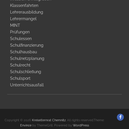
Klassenfahrten
Lehrerausbildung
Lehrermangel
MINT
Prüfungen
Schulessen
Schulfinanzierung
Schulhausbau
Schulnetzplanung
Schulrecht
Schulschließung
Schulsport
Unterrichtsausfall
KE
Copyright © 2026
Kreiselternrat Chemnitz
. All rights reserved.Theme:
C
Envince
by ThemeGrill. Powered by
WordPress