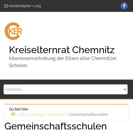
Zum
KE
vorstand@ker-c.org
Inhalt
C
springen
auf
Fa
Kreiselternrat Chemnitz
Interessenvertretung der Eltern aller Chemnitzer
Schulen
Du bist hier:
Start
Beitrag
Schularten
Gemeinschaftsschulen
Gemeinschaftsschulen