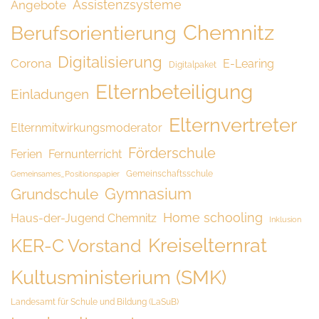
Assistenzsysteme
Angebote
Chemnitz
Berufsorientierung
Digitalisierung
Corona
E-Learing
Digitalpaket
Elternbeteiligung
Einladungen
Elternvertreter
Elternmitwirkungsmoderator
Förderschule
Ferien
Fernunterricht
Gemeinschaftsschule
Gemeinsames_Positionspapier
Grundschule
Gymnasium
Home schooling
Haus-der-Jugend Chemnitz
Inklusion
Kreiselternrat
KER-C Vorstand
Kultusministerium (SMK)
Landesamt für Schule und Bildung (LaSuB)