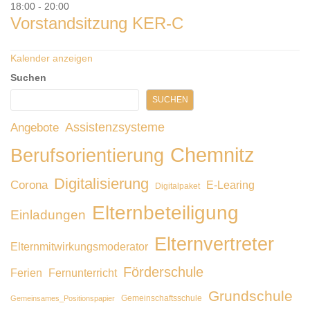
18:00
-
20:00
Vorstandsitzung KER-C
Kalender anzeigen
Suchen
SUCHEN
Assistenzsysteme
Angebote
Chemnitz
Berufsorientierung
Digitalisierung
Corona
E-Learing
Digitalpaket
Elternbeteiligung
Einladungen
Elternvertreter
Elternmitwirkungsmoderator
Förderschule
Ferien
Fernunterricht
Grundschule
Gemeinschaftsschule
Gemeinsames_Positionspapier