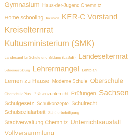
Gymnasium
Haus-der-Jugend Chemnitz
KER-C Vorstand
Home schooling
Inklusion
Kreiselternrat
Kultusministerium (SMK)
Landeselternrat
Landesamt für Schule und Bildung (LaSuB)
Lehrermangel
Lehrplan
Lehrerausbildung
Oberschule
Lernen zu Hause
Moderne Schule
Sachsen
Prüfungen
Präsenzunterricht
OberschulePlus
Schulgesetz
Schulrecht
Schulkonzepte
Schulsozialarbeit
Schülerbeteiligung
Unterrichtsausfall
Stadtverwaltung Chemnitz
Vollversammlung