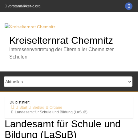
Zum
KE
vorstand@ker-c.org
Inhalt
C
springen
auf
Fa
Kreiselternrat Chemnitz
Interessenvertretung der Eltern aller Chemnitzer
Schulen
Du bist hier:
Start
Beitrag
Organe
Landesamt für Schule und Bildung (LaSuB)
Landesamt für Schule und
Bildung (LaSuB)