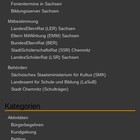
Ferientermine in Sachsen
i
i
Bildungsserver Sachsen
o
c
Mitbestimmung
n
h
LandesElternRat (LER) Sachsen
t
Eltern MitWirkung (EMM) Sachsen
BundesElternRat (BER)
e
StadtSchülerschaftsRat (SSR) Chemnitz
n
LandesSchülerRat (LSR) Sachsen
,
Behörden
N
Sächsisches Staatsministerium für Kultus (SMK)
a
Landesamt für Schule und Bildung (LaSuB)
Stadt Chemnitz (Schulträger)
v
i
Kategorien
g
Aktivitäten
a
Bürgerbegehren
t
Kundgebung
i
Petition