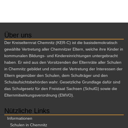
g
n
A
g
n
e
s
i
n
Über uns
c
S
Der Kreiselternrat Chemnitz (KER-C) ist die basisdemokratisch
h
u
gewählte Vertretung aller Chemnitzer Eltern, welche ihre Kinder in
t
kommunalen Bildungs- und Kindereinrichtungen untergebracht
c
e
haben. Er wird aus den Vorsitzenden der Elternräte aller Schulen
h
n
in Chemnitz gebildet und nimmt die Vertretung der Interessen der
e
-
Eltern gegenüber den Schulen, dem Schulträger und den
N
u
Schulaufsichtsbehörden wahr. Gesetzliche Grundlage dafür sind
a
das Schulgesetz für den Freistaat Sachsen (SchulG) sowie die
n
Elternmitwirkungsverordnung (EMVO).
v
d
i
A
Nützliche Links
g
n
a
Informationen
s
Schulen in Chemnitz
t