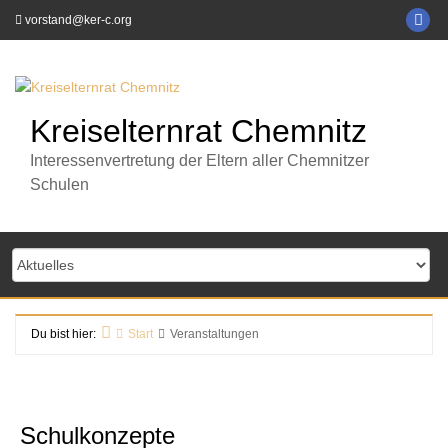
Zum
KE
vorstand@ker-c.org
Inhalt
C
springen
auf
Fa
Kreiselternrat Chemnitz
Interessenvertretung der Eltern aller Chemnitzer
Schulen
Du bist hier:
Start
Veranstaltungen
Schulkonzepte