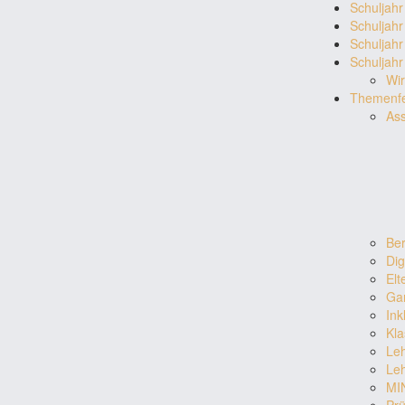
Schuljah
Schuljah
Schuljah
Schuljah
Wi
Themenfe
As
Ber
Dig
Elt
Ga
Ink
Kla
Leh
Le
MI
Pr