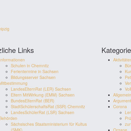
ipzig
liche Links
Kategori
Informationen
Aktivitäte
Schulen in Chemnitz
Bü
Ferientermine in Sachsen
Ku
Bildungsserver Sachsen
Pet
Mitbestimmung
Ver
LandesElternRat (LER) Sachsen
Vol
Eltern MitWirkung (EMM) Sachsen
Allgemei
BundesElternRat (BER)
Argumen
StadtSchülerschaftsRat (SSR) Chemnitz
Corona
LandesSchülerRat (LSR) Sachsen
Le
Behörden
Pr
Sächsisches Staatsministerium für Kultus
zur
(SMK)
Organe