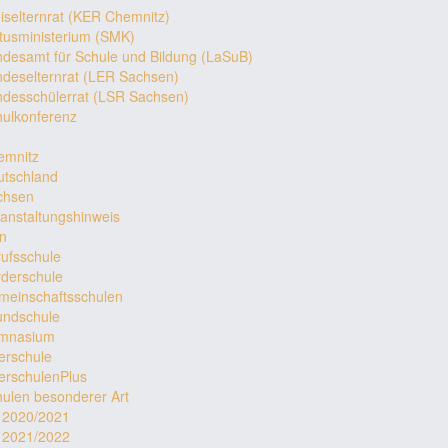
iselternrat (KER Chemnitz)
tusministerium (SMK)
desamt für Schule und Bildung (LaSuB)
deselternrat (LER Sachsen)
desschülerrat (LSR Sachsen)
ulkonferenz
emnitz
utschland
chsen
anstaltungshinweis
en
ufsschule
derschule
meinschaftsschulen
undschule
mnasium
erschule
erschulenPlus
ulen besonderer Art
r 2020/2021
r 2021/2022