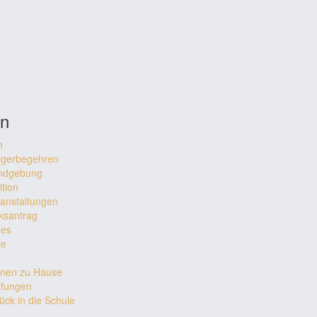
en
n
rgerbegehren
ndgebung
ition
anstaltungen
ksantrag
nes
te
rnen zu Hause
üfungen
ück in die Schule