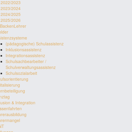
r 2022/2023
r 2023/2024
r 2024/2025
r 2025/2026
rBackenLehrer
lder
sistenzsysteme
(pädagogische) Schulassistenz
Inklusionsassistenz
Integrationsassistenz
Schulsachbearbeiter /
Schulverwaltungsassistenz
Schulsozialarbeit
ufsorientierung
italisierung
ernbeteiligung
nztag
lusion & Integration
ssenfahrten
rerausbildung
hrermangel
NT
üfungen