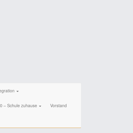
egration
20 – Schule zuhause
Vorstand