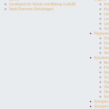
Landesamt für Schule und Bildung (LaSuB)
Kre
Stadt Chemnitz (Schulträger)
Kul
Lan
Lan
Lan
Sch
Regionen
Ch
De
Sa
Ver
Schulart
Ber
För
Ge
Gr
Gy
Ob
Ob
Sch
Schuljah
Schuljah