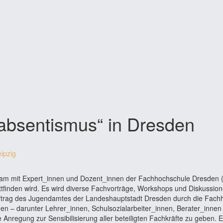
bsentismus“ in Dresden
ipzig
einsam mit Expert_innen und Dozent_innen der Fachhochschule Dresde
tattfinden wird. Es wird diverse Fachvorträge, Workshops und Diskuss
 Auftrag des Jugendamtes der Landeshauptstadt Dresden durch die Fac
ionen – darunter Lehrer_innen, Schulsozialarbeiter_innen, Berater_inne
regung zur Sensibilisierung aller beteiligten Fachkräfte zu geben. Ei