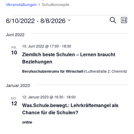
Veranstaltungen
Schulkonzepte
Veranstaltungen
V
V
6/10/2022
 - 
8/8/2026
S
L
U
e
e
I
D
C
S
r
Juni 2022
a
H
r
T
E
a
t
E
a
10. Juni 2022 @ 17:00
-
18:30
FR.
u
n
10
Ziemlich beste Schulen – Lernen braucht
n
m
s
Beziehungen
w
s
t
ä
Berufsschulzentrums für Wirtschaft I
Lutherstraße 2, Chemnitz
t
a
h
l
a
l
Januar 2023
t
l
e
u
12. Januar 2023 @ 16:30
-
18:00
n
DO.
t
12
n
.
Was.Schule.bewegt.: Lehrkräftemangel als
u
g
Chance für die Schulen?
n
A
online
g
n