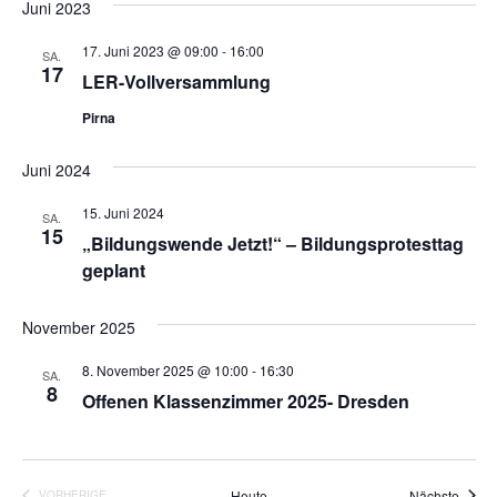
e
s
Juni 2023
i
n
17. Juni 2023 @ 09:00
-
16:00
SA.
c
S
17
LER-Vollversammlung
h
u
Pirna
t
c
e
Juni 2024
h
n
e
-
15. Juni 2024
SA.
15
N
u
„Bildungswende Jetzt!“ – Bildungsprotesttag
a
geplant
n
v
d
i
November 2025
A
g
n
8. November 2025 @ 10:00
-
16:30
SA.
a
8
Offenen Klassenzimmer 2025- Dresden
s
t
i
i
o
c
Veran
Heute
Nächste
VORHERIGE