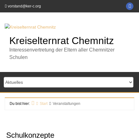
Zum
KE
vorstand@ker-c.org
Inhalt
C
springen
auf
Fa
Kreiselternrat Chemnitz
Interessenvertretung der Eltern aller Chemnitzer
Schulen
Du bist hier:
Start
Veranstaltungen
Schulkonzepte