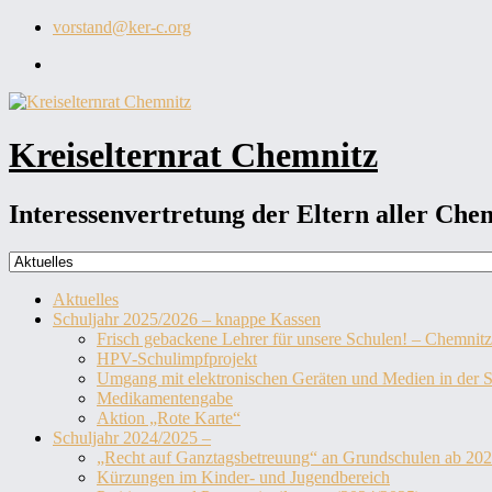
Zum
vorstand@ker-c.org
Inhalt
KER-
springen
C
auf
Facebook
Kreiselternrat Chemnitz
Interessenvertretung der Eltern aller Che
Aktuelles
Schuljahr 2025/2026 – knappe Kassen
Frisch gebackene Lehrer für unsere Schulen! – Chemnitzer
HPV-Schulimpfprojekt
Umgang mit elektronischen Geräten und Medien in der 
Medikamentengabe
Aktion „Rote Karte“
Schuljahr 2024/2025 –
„Recht auf Ganztagsbetreuung“ an Grundschulen ab 20
Kürzungen im Kinder- und Jugendbereich