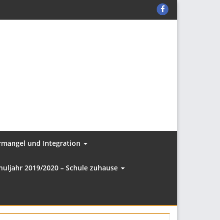
KER-
C
auf
Facebook
ermangel und Integration
huljahr 2019/2020 – Schule zuhause