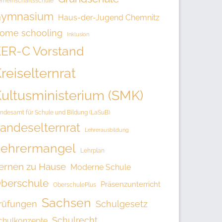
meinschaftsschule
ymnasium
Haus-der-Jugend Chemnitz
ome schooling
Inklusion
ER-C Vorstand
reiselternrat
ultusministerium (SMK)
ndesamt für Schule und Bildung (LaSuB)
andeselternrat
Lehrerausbildung
ehrermangel
Lehrplan
ernen zu Hause
Moderne Schule
berschule
Präsenzunterricht
OberschulePlus
Sachsen
rüfungen
Schulgesetz
Schulrecht
chulkonzepte