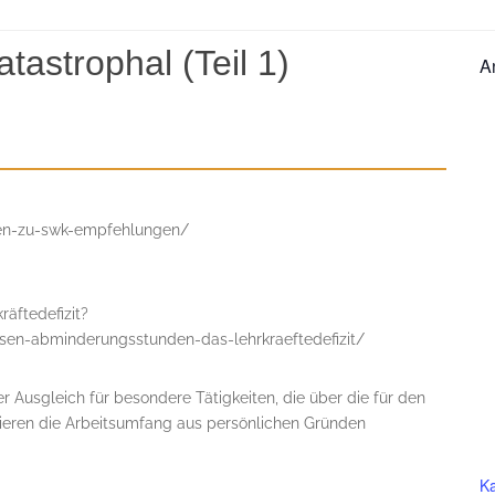
tastrophal (Teil 1)
U
A
S
iven-zu-swk-empfehlungen/
äftedefizit?
esen-abminderungsstunden-das-lehrkraeftedefizit/
Ausgleich für besondere Tätigkeiten, die über die für den
ieren die Arbeitsumfang aus persönlichen Gründen
Ka