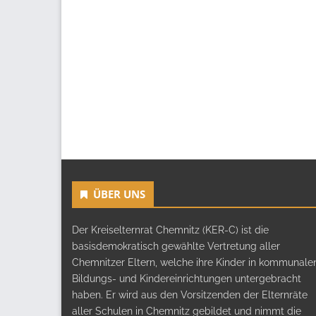
ÜBER UNS
Der Kreiselternrat Chemnitz (KER-C) ist die
basisdemokratisch gewählte Vertretung aller
Chemnitzer Eltern, welche ihre Kinder in kommunale
Bildungs- und Kindereinrichtungen untergebracht
haben. Er wird aus den Vorsitzenden der Elternräte
aller Schulen in Chemnitz gebildet und nimmt die