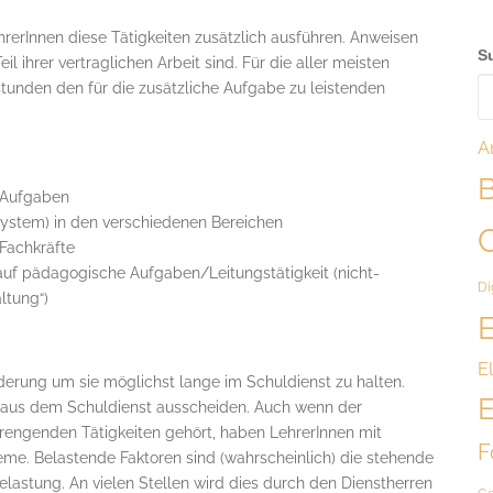
rerInnen diese Tätigkeiten zusätzlich ausführen. Anweisen
S
il ihrer vertraglichen Arbeit sind. Für die aller meisten
tunden den für die zusätzliche Aufgabe zu leistenden
A
B
 Aufgaben
system) in den verschiedenen Bereichen
 Fachkräfte
uf pädagogische Aufgaben/Leitungstätigkeit (nicht-
Di
ltung“)
E
E
derung um sie möglichst lange im Schuldienst zu halten.
E
g aus dem Schuldienst ausscheiden. Auch wenn der
strengenden Tätigkeiten gehört, haben LehrerInnen mit
F
. Belastende Faktoren sind (wahrscheinlich) die stehende
elastung. An vielen Stellen wird dies durch den Dienstherren