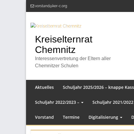
Zum
vorstand@ker-c.org
Inhalt
springen
Kreiselternrat
Chemnitz
Interessenvertretung der Eltern aller
Chemnitzer Schulen
Aktuelles
Schuljahr 2025/2026 – knappe Kas
Schuljahr 2022/2023 –
Schuljahr 2021/2022
Vorstand
Termine
Digitalisierung
D