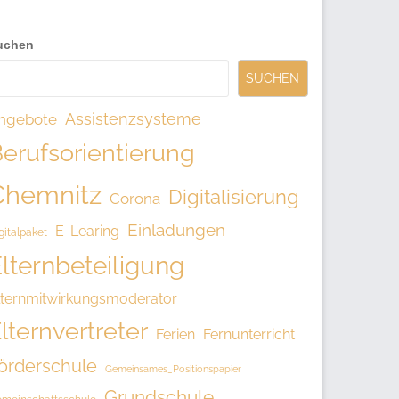
uchen
SUCHEN
Assistenzsysteme
ngebote
erufsorientierung
Chemnitz
Digitalisierung
Corona
Einladungen
E-Learing
gitalpaket
lternbeteiligung
lternmitwirkungsmoderator
lternvertreter
Ferien
Fernunterricht
örderschule
Gemeinsames_Positionspapier
Grundschule