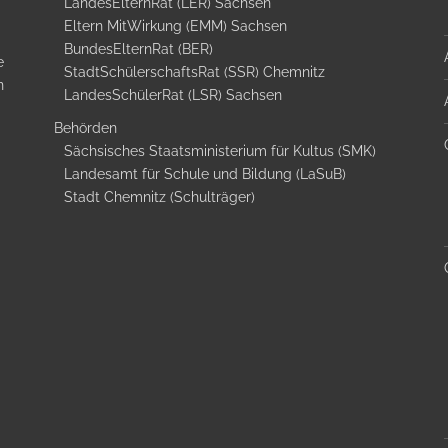
LandesElternRat (LER) Sachsen
Eltern MitWirkung (EMM) Sachsen
BundesElternRat (BER)
e
StadtSchülerschaftsRat (SSR) Chemnitz
n
LandesSchülerRat (LSR) Sachsen
Behörden
Sächsisches Staatsministerium für Kultus (SMK)
Landesamt für Schule und Bildung (LaSuB)
Stadt Chemnitz (Schulträger)