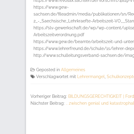
https://www.revosax.sachsen.de/vorschrift/4819-VwV
https://www.gew-
sachsen.de/fileadmin/media/publikationen/sn/Rec
2_-_Saechsische_Lehrkraefte-Arbeitszeit-VO__Sta
https://slv-gewerkschaft.de/wp/wp-content/uplo
Arbeitszeitverordnung.pdf
https://www.gew.de/beamte/arbeitszeit-und-unterr
https://www.lehrerfreund.de/schule/1s/lehrer-dep
http://www.schulleitungsverband-sachsen.de/imag
Geposted in
Allgemeines
Verschlagwortet mit
Lehrermangel
,
Schulkonzept
Vorheriger Beitrag:
BILDUNGSGERECHTIGKEIT | Forder
Nächster Beitrag:
.. zwischen genial und katastrophal 