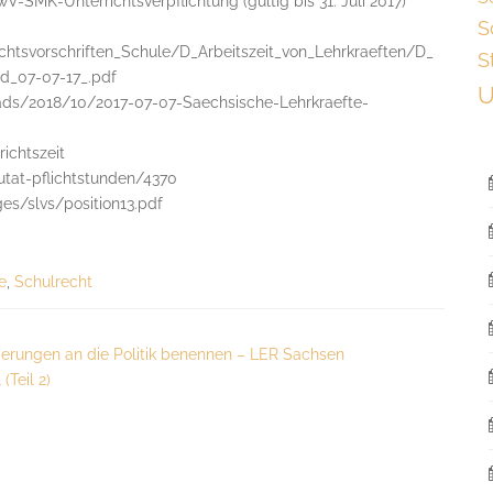
-SMK-Unterrichtsverpflichtung (gültig bis 31. Juli 2017)
S
htsvorschriften_Schule/D_Arbeitszeit_von_Lehrkraeften/D_
S
nd_07-07-17_.pdf
U
ads/2018/10/2017-07-07-Saechsische-Lehrkraefte-
ichtszeit
utat-pflichtstunden/4370
es/slvs/position13.pdf
e
,
Schulrecht
ungen an die Politik benennen – LER Sachsen
(Teil 2)