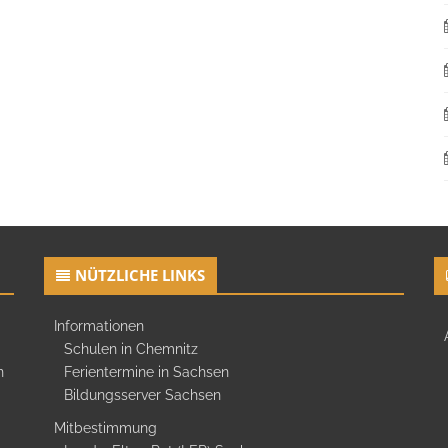
NÜTZLICHE LINKS
Informationen
Schulen in Chemnitz
n
Ferientermine in Sachsen
Bildungsserver Sachsen
Mitbestimmung