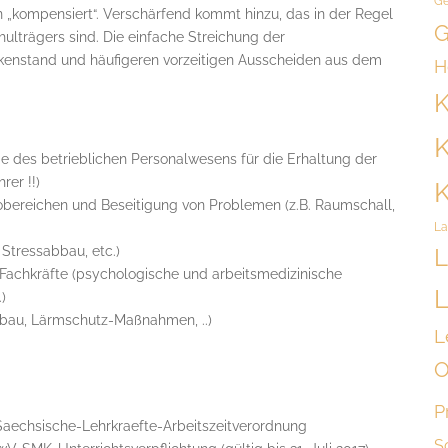
Ge
„kompensiert“. Verschärfend kommt hinzu, das in der Regel
G
lträgers sind. Die einfache Streichung der
kenstand und häufigeren vorzeitigen Ausscheiden aus dem
H
K
K
e des betrieblichen Personalwesens für die Erhaltung der
rer !!)
K
kobereichen und Beseitigung von Problemen (z.B. Raumschall,
La
Stressabbau, etc.)
L
e Fachkräfte (psychologische und arbeitsmedizinische
L
)
usbau, Lärmschutz-Maßnahmen, ..)
L
O
P
Saechsische-Lehrkraefte-Arbeitszeitverordnung
S