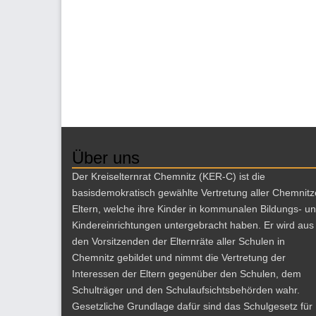
Über uns
Der Kreiselternrat Chemnitz (KER-C) ist die
basisdemokratisch gewählte Vertretung aller Chemnitz
Eltern, welche ihre Kinder in kommunalen Bildungs- u
Kindereinrichtungen untergebracht haben. Er wird aus
den Vorsitzenden der Elternräte aller Schulen in
Chemnitz gebildet und nimmt die Vertretung der
Interessen der Eltern gegenüber den Schulen, dem
Schulträger und den Schulaufsichtsbehörden wahr.
Gesetzliche Grundlage dafür sind das Schulgesetz für