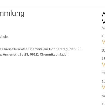
ammlung
U
S
V
A
1
chule,
V
des Kreiselternrates Chemnitz am
Donnerstag, den 08.
S
e, Annenstraße 23, 09111 Chemnitz
einladen.
1
V
O
1
V
N
1