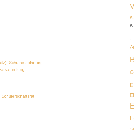
V
Ka
S
A
B
itz)
,
Schulnetzplanung
lversammlung
C
E
E
Schülerschaftsrat
E
F
Ge