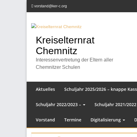
Zum
vorstand@ker-c.org
Inhalt
springen
Kreiselternrat
Chemnitz
Interessenvertretung der Eltern aller
Chemnitzer Schulen
Aktuelles
Schuljahr 2025/2026 – knappe Kas
Schuljahr 2022/2023 –
Schuljahr 2021/2022
Vorstand
Termine
Digitalisierung
D