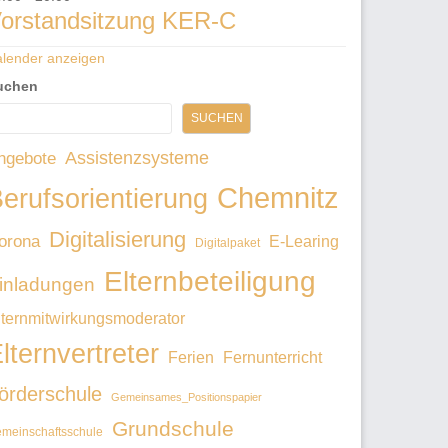
orstandsitzung KER-C
lender anzeigen
uchen
SUCHEN
Assistenzsysteme
ngebote
Chemnitz
erufsorientierung
Digitalisierung
orona
E-Learing
Digitalpaket
Elternbeteiligung
inladungen
lternmitwirkungsmoderator
lternvertreter
Ferien
Fernunterricht
örderschule
Gemeinsames_Positionspapier
Grundschule
meinschaftsschule