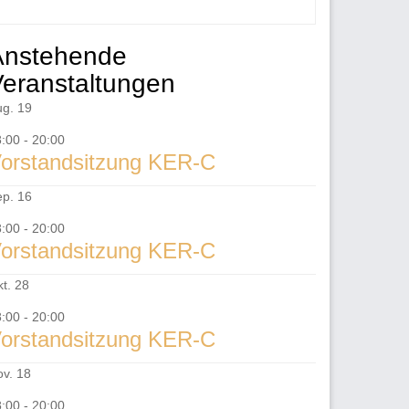
ntergeordnet
Anstehende
eitenleiste
eranstaltungen
ug.
19
8:00
-
20:00
orstandsitzung KER-C
ep.
16
8:00
-
20:00
orstandsitzung KER-C
kt.
28
8:00
-
20:00
orstandsitzung KER-C
ov.
18
8:00
-
20:00