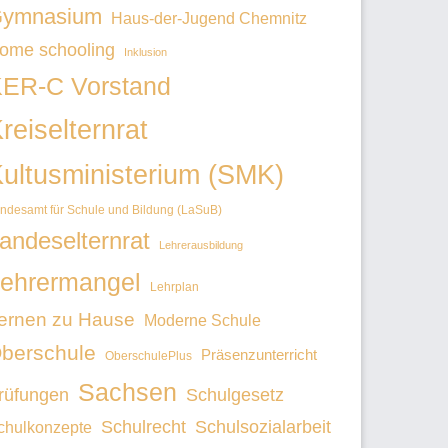
ymnasium
Haus-der-Jugend Chemnitz
ome schooling
Inklusion
ER-C Vorstand
reiselternrat
ultusministerium (SMK)
ndesamt für Schule und Bildung (LaSuB)
andeselternrat
Lehrerausbildung
ehrermangel
Lehrplan
ernen zu Hause
Moderne Schule
berschule
Präsenzunterricht
OberschulePlus
Sachsen
rüfungen
Schulgesetz
Schulrecht
Schulsozialarbeit
chulkonzepte