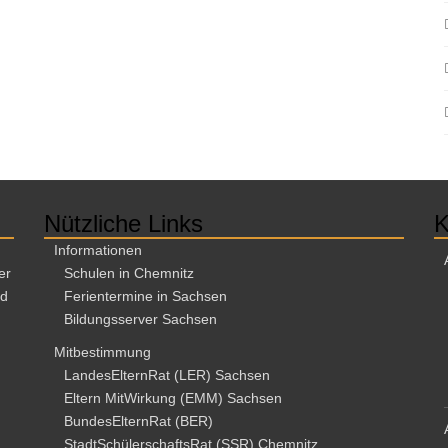
Nützliche Links
K
Informationen
er
Schulen in Chemnitz
nd
Ferientermine in Sachsen
Bildungsserver Sachsen
Mitbestimmung
LandesElternRat (LER) Sachsen
Eltern MitWirkung (EMM) Sachsen
BundesElternRat (BER)
StadtSchülerschaftsRat (SSR) Chemnitz