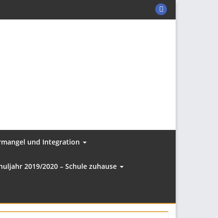
KER-
C
auf
Facebook
ermangel und Integration
huljahr 2019/2020 – Schule zuhause