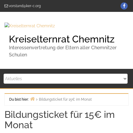
Zum
KE
vorstand@ker-c.org
Inhalt
C
springen
auf
Fa
Kreiselternrat Chemnitz
Interessenvertretung der Eltern aller Chemnitzer
Schulen
Du bist hier:
Bildungsticket für 15€ im Monat
Start
Bildungsticket für 15€ im
Monat