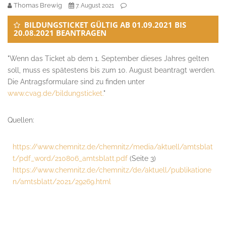
Thomas Brewig
7. August 2021
BILDUNGSTICKET GÜLTIG AB 01.09.2021 BIS
20.08.2021 BEANTRAGEN
"
Wenn das Ti
cket ab dem 1. September die
ses Jahres gelten
soll, muss es
spätestens bis zum 10. August
beantragt werden.
Die Antrags
formulare sind zu finden unter
www.cvag.de/bildungsticket.
"
Quellen:
https://www.chemnitz.de/chemnitz/media/aktuell/amtsblat
t/pdf_word/210806_amtsblatt.pdf
(Seite 3)
https://www.chemnitz.de/chemnitz/de/aktuell/publikatione
n/amtsblatt/2021/29269.html