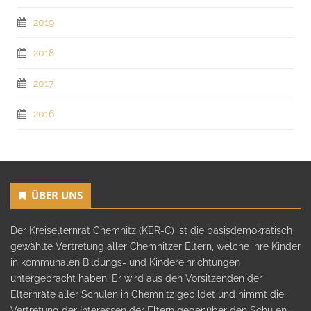
2019
2018
2017
2016
ÜBER UNS
Der Kreiselternrat Chemnitz (KER-C) ist die basisdemokratisch
gewählte Vertretung aller Chemnitzer Eltern, welche ihre Kinder
in kommunalen Bildungs- und Kindereinrichtungen
untergebracht haben. Er wird aus den Vorsitzenden der
Elternräte aller Schulen in Chemnitz gebildet und nimmt die
Vertretung der Interessen der Eltern gegenüber den Schulen,