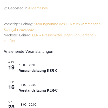
Geposted in
Allgemeines
Vorheriger Beitrag:
Stellungnahme des LER zum kommenden
Schuljahr 2021/2022
Nächster Beitrag:
LER – Pressemitteilungen Schulanfang /
Impfen
Untergeordnet
Anstehende Veranstaltungen
Seitenleiste
AUG.
18:00
-
20:00
19
Vorstandsitzung KER-C
SEP.
18:00
-
20:00
16
Vorstandsitzung KER-C
OKT.
18:00
-
20:00
28