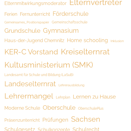
Elternvertreter
Elternmitwirkungsmoderator
Förderschule
Ferien
Fernunterricht
Gemeinschaftsschule
Gemeinsames_Positionspapier
Grundschule
Gymnasium
Home schooling
Haus-der-Jugend Chemnitz
Inklusion
Kreiselternrat
KER-C Vorstand
Kultusministerium (SMK)
Landesamt für Schule und Bildung (LaSuB)
Landeselternrat
Lehrerausbildung
Lehrermangel
Lernen zu Hause
Lehrplan
Oberschule
Moderne Schule
OberschulePlus
Sachsen
Prüfungen
Präsenzunterricht
Schulgesetz
Schulrecht
Schulkonzepte